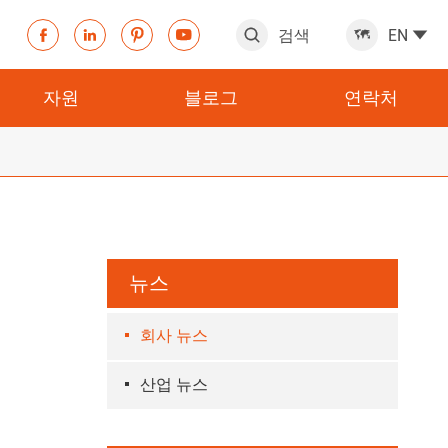
검색
EN







자원
블로그
연락처
뉴스
회사 뉴스
산업 뉴스