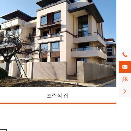




조립식 집