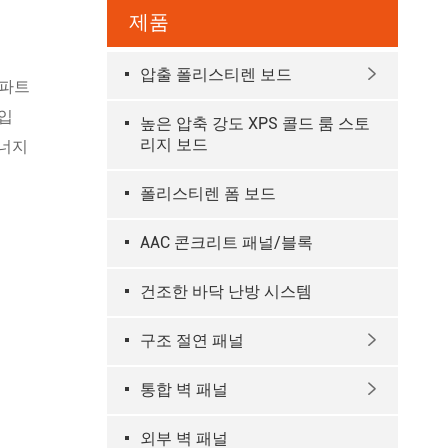
제품
압출 폴리스티렌 보드

 파트
수입
높은 압축 강도 XPS 콜드 룸 스토
리지 보드
에너지
폴리스티렌 폼 보드
AAC 콘크리트 패널/블록
건조한 바닥 난방 시스템
구조 절연 패널

통합 벽 패널

외부 벽 패널