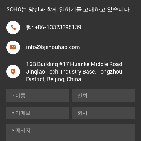
SOHO는 당신과 함께 일하기를 고대하고 있습니다.

텔:
+86-13323395139

info@bjshouhao.com
16B Building #17 Huanke Middle Road

Jinqiao Tech, Industry Base, Tongzhou
District, Beijing, China