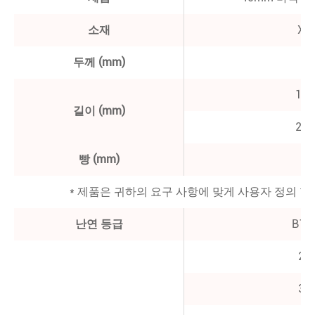
소재
XP
두께 (mm)
40
120
길이 (mm)
240
빵 (mm)
60
* 제품은 귀하의 요구 사항에 맞게 사용자 정의 할
난연 등급
B1, 
20
35