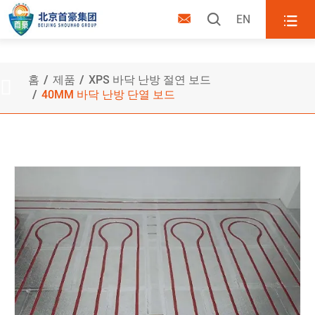



EN
40mm 바닥 난방 단열 보드
홈
제품
XPS 바닥 난방 절연 보드

40MM 바닥 난방 단열 보드