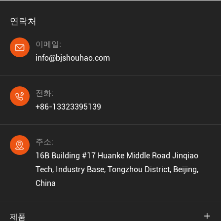
연락처
이메일:

info@bjshouhao.com
전화:

+86-13323395139
주소:

16B Building #17 Huanke Middle Road Jinqiao
Tech, Industry Base, Tongzhou District, Beijing,
China
제품
