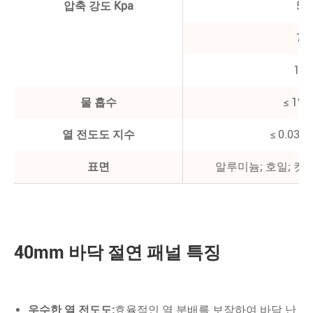
압축 강도 Kpa
50
70
100
물 흡수
≤ 1%(
열 전도도 지수
≤ 0.03%
표면
알루미늄; 호일; 컷;
40mm 바닥 절연 패널 특징
우수한 열 전도도:
효율적인 열 분배를 보장하여 바닥 난