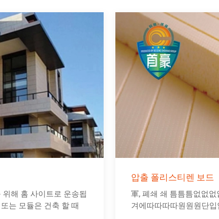
압출 폴리스티렌 보드
를 위해 홈 사이트로 운송됩
軍, 폐쇄 쇄 틈틈틈없없없없
또는 모듈은 건축 할 때
겨에따따따따원원원단입