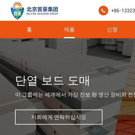
+86-1332

홈
제품
신청
높은 압축 강도 XPS 콜드 룸 스토리지 보드
단열 보드 도매
이 그룹에는 세계에서 가장 진보 된 생산 장비와 전
저희에게 연락하십시오