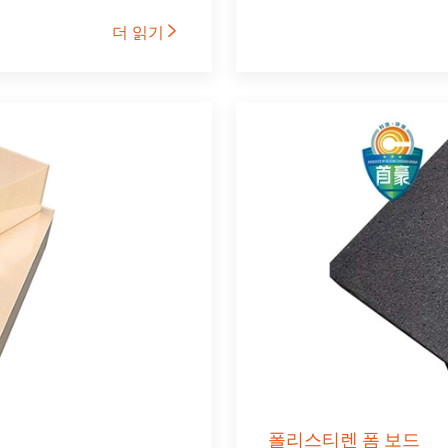
더 읽기

폴리스티렌 폼 보드