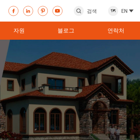
검색
EN







자원
블로그
연락처