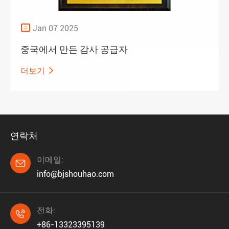

Jan 07 2025
중국에서 만든 감사 공급자
더보기

연락처
이메일:

info@bjshouhao.com
전화:

+86-13323395139