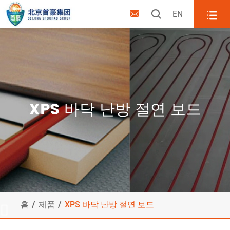



EN
XPS 바닥 난방 절연 보드
홈
제품
XPS 바닥 난방 절연 보드
