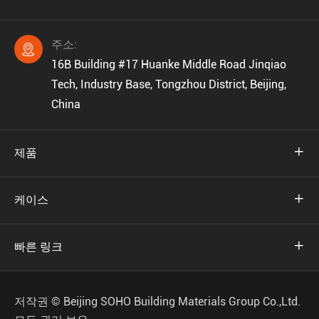
주소:

16B Building #17 Huanke Middle Road Jinqiao
Tech, Industry Base, Tongzhou District, Beijing,
China
제품

케이스

빠른 링크

저작권 ©
Beijing SOHO Building Materials Group Co.,Ltd.